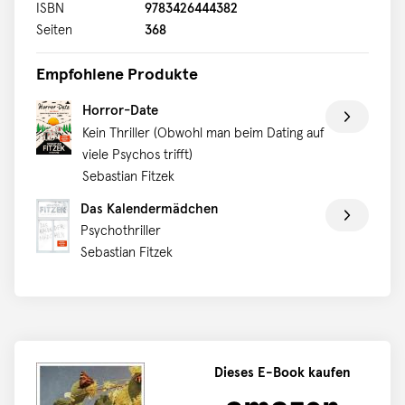
der sie keine Sekunde lang allein lassen wird … Das
ISBN
9783426444382
Unheimliche lauert im engsten Umfeld - der neue
Seiten
368
nervenzerreißende Psychothriller von #1-Bestseller-
Autor Sebastian Fitzek sorgt für garantiert unruhige
Empfohlene Produkte
Nächte!
Horror-Date
Kein Thriller (Obwohl man beim Dating auf
viele Psychos trifft)
Sebastian Fitzek
Das Kalendermädchen
Psychothriller
Sebastian Fitzek
Dieses E-Book kaufen