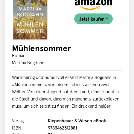
Jetzt kaufen *
Mühlensommer
Roman
Martina Bogdahn
Warmherzig und humorvoll erzählt Martina Bogdahn in
»Mühlensommer« von einem Leben zwischen zwei
Welten. Von einer Jugend auf dem Land, einer Flucht in
die Stadt und davon, dass man manchmal zurückblicken
muss, um sich selbst zu finden. Ein drückend heißer
Sommertag. Mit ihren beiden Töchtern macht sich Maria
auf den Weg in ein langes Wochenende fern von Stadt,
Verlag
Kiepenheuer & Witsch eBook
Stress und Schule. Doch dann ruft Marias Mutter an: Der
ISBN
9783462312881