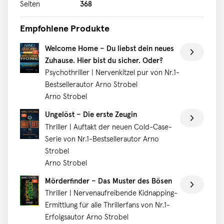
gemeinsames Zuhause immer vorgestellt. Aber dann
Seiten
368
verschwindet Linda eines Nachts. Es gibt keine Nachricht,
keinen Hinweis, nicht die geringste Spur. Die Polizei ist
Empfohlene Produkte
ratlos, Hendrik kurz vor dem Durchdrehen. Konnte sich
Welcome Home – Du liebst dein neues
in jener Nacht jemand Zutritt zum Haus verschaffen? Und
Zuhause. Hier bist du sicher. Oder?
wenn ja, warum hat die App nicht sofort den Alarm
Psychothriller | Nervenkitzel pur von Nr.1-
ausgelöst? Hendrik fühlt sich mehr und mehr
Bestsellerautor Arno Strobel
beobachtet. Zu recht, denn nicht nur die App weiß, wo
Arno Strobel
er wohnt … »Bei Arno Strobels Thrillern brauchen Sie
kein Lesezeichen, man kann sie sowieso nicht aus der
Ungelöst – Die erste Zeugin
Hand legen. Packend und nervenzerreißend!« Sebastian
Thriller | Auftakt der neuen Cold-Case-
Fitzek
Serie von Nr.1-Bestsellerautor Arno
Strobel
Arno Strobel
Mörderfinder – Das Muster des Bösen
Thriller | Nervenaufreibende Kidnapping-
Ermittlung für alle Thrillerfans von Nr.1-
Erfolgsautor Arno Strobel