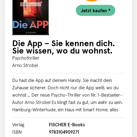
Jetzt kaufen *
Die App – Sie kennen dich.
Sie wissen, wo du wohnst.
Psychothriller
Arno Strobel
Du hast die App auf deinem Handy. Sie macht dein
Zuhause sicherer. Doch nicht nur die App weiß, wo du
wohnst ... Der neue Psycho-Thriller von Nr. 1-Bestseller-
Autor Arno Strobel Es klingt fast zu gut, um wahr zu sein.
Hamburg-Winterhude, ein Haus mit Smart Home, alles
ganz einfach per App steuerbar, jederzeit, von überall.
Und dazu absolut sicher. Hendrik und Linda sind
Verlag
FISCHER E-Books
begeistert, als sie einziehen. So haben sie sich ihr
ISBN
9783104909271