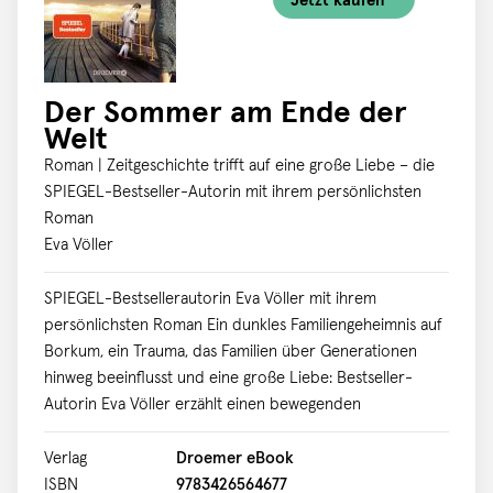
Jetzt kaufen *
Der Sommer am Ende der
Welt
Roman | Zeitgeschichte trifft auf eine große Liebe – die
SPIEGEL-Bestseller-Autorin mit ihrem persönlichsten
Roman
Eva Völler
SPIEGEL-Bestsellerautorin Eva Völler mit ihrem
persönlichsten Roman Ein dunkles Familiengeheimnis auf
Borkum, ein Trauma, das Familien über Generationen
hinweg beeinflusst und eine große Liebe: Bestseller-
Autorin Eva Völler erzählt einen bewegenden
Familiengeheimnis-Roman und verbindet Spannung mit
einer großen Liebe, die dunklen Geheimnissen trotzt. Es
Verlag
Droemer eBook
soll der persönlichste Artikel ihres Lebens werden –
ISBN
9783426564677