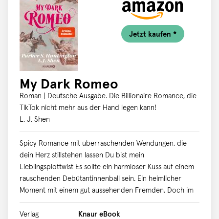
das Leben zu leben, das man sich wünscht.
Ihr Familienroman ist dabei ebenso sorgfältig
Jetzt kaufen *
recherchiert wie persönlich: Auch Familienmitglieder der
Bestseller-Autorin waren von der Verschickung
betroffen. Entdecken Sie auch Eva Völlers andere
SPIEGEL-Bestseller bei Droemer: - Helle Tage, dunkle
My Dark Romeo
Schuld - Alte Taten, neuer Zorn
Roman | Deutsche Ausgabe. Die Billionaire Romance, die
TikTok nicht mehr aus der Hand legen kann!
L. J. Shen
Spicy Romance mit überraschenden Wendungen, die
dein Herz stillstehen lassen Du bist mein
Lieblingsplottwist Es sollte ein harmloser Kuss auf einem
rauschenden Debütantinnenball sein. Ein heimlicher
Moment mit einem gut aussehenden Fremden. Doch im
Gegensatz zu seinem Namensvetter wird mein Romeo
nicht von der Liebe angetrieben, sondern von Rache.
Verlag
Knaur eBook