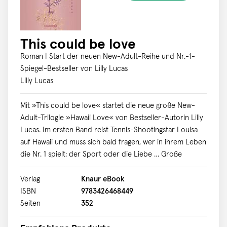
Ein Fest für alle, die lustige Krimis lieben Sie sind einfach
ein herrliches Ermittler-Duo: der etwas brummige, aber
mit wunderbarem Humor gesegnete Björn Kupernikus
This could be love
und die lebenslustige Künstlerin Annabelle. Gemeinsam
sind sie der Polizei stets einen klugen Gedanken voraus.
Roman | Start der neuen New-Adult-Reihe und Nr.-1-
Bestseller-Autor Andreas Winkelmann zeigt mit seinem
Spiegel-Bestseller von Lilly Lucas
Camping-Krimi, dass er unheimlich gut unterhalten kann,
Lilly Lucas
auch ohne Blut.
Mit »This could be love« startet die neue große New-
Adult-Trilogie »Hawaii Love« von Bestseller-Autorin Lilly
Lucas. Im ersten Band reist Tennis-Shootingstar Louisa
auf Hawaii und muss sich bald fragen, wer in ihrem Leben
die Nr. 1 spielt: der Sport oder die Liebe … Große
Träume und Herzklopfen auf Hawaii Deutschlands Tennis-
Shootingstar Louisa ist nach einer Verletzung am Boden
Verlag
Knaur eBook
zerstört. In der Tennisschule ihrer Patentante Kay auf
ISBN
9783426468449
Hawaii will sie sich voll und ganz auf ihr Comeback
Seiten
352
konzentrieren. Als sie sich bereits beim ersten