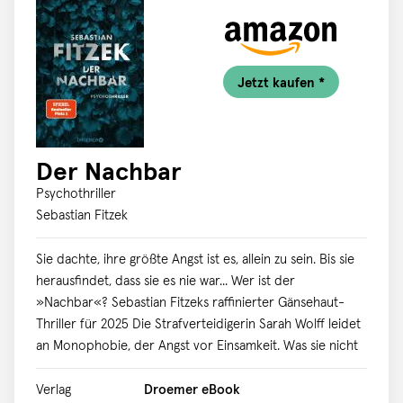
im Buch zur Verfügung stellen.
Jetzt kaufen *
Der Nachbar
Psychothriller
Sebastian Fitzek
Sie dachte, ihre größte Angst ist es, allein zu sein. Bis sie
herausfindet, dass sie es nie war... Wer ist der
»Nachbar«? Sebastian Fitzeks raffinierter Gänsehaut-
Thriller für 2025 Die Strafverteidigerin Sarah Wolff leidet
an Monophobie, der Angst vor Einsamkeit. Was sie nicht
weiß: Nachdem sie mit ihrer Tochter an den Stadtrand
Berlins gezogen ist, hat sie einen unsichtbaren Nachbarn,
Verlag
Droemer eBook