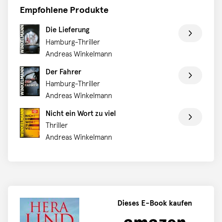
auf Leni trifft, die das Verschwinden ihrer neuen
Empfohlene Produkte
Freundin nicht hinnehmen will. Bald begreifen die
Die Lieferung
beiden, dass ihre beiden Fälle mehr miteinander zu tun
Hamburg-Thriller
haben, als ihnen lieb ist – und dass sie in großer Gefahr
Andreas Winkelmann
schweben …
Der Fahrer
Hamburg-Thriller
Andreas Winkelmann
Nicht ein Wort zu viel
Thriller
Andreas Winkelmann
Dieses E-Book kaufen