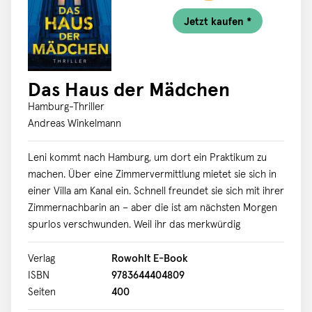
Grumpy & Sunshine, Enemies to Lovers, Forced
Jetzt kaufen *
Proximity) - This could be forever (Millie & Chip: Second
Chance Romance, Forced Proximity)
Das Haus der Mädchen
Hamburg-Thriller
Andreas Winkelmann
Leni kommt nach Hamburg, um dort ein Praktikum zu
machen. Über eine Zimmervermittlung mietet sie sich in
einer Villa am Kanal ein. Schnell freundet sie sich mit ihrer
Zimmernachbarin an – aber die ist am nächsten Morgen
spurlos verschwunden. Weil ihr das merkwürdig
vorkommt, sucht sie nach ihr. Freddy Förster, früher
erfolgreicher Geschäftsmann, ist inzwischen auf der
Verlag
Rowohlt E-Book
Straße gelandet. Zufällig beobachtet er, wie jemand einen
ISBN
9783644404809
Mann am Steuer seines Autos erschießt. Um nicht zum
Seiten
400
nächsten Opfer zu werden, sucht er den Mörder. Bis er