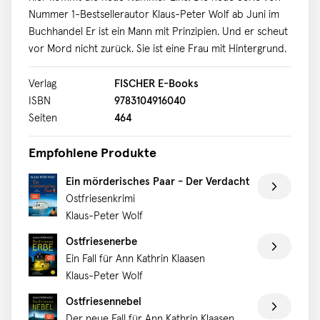
Nummer 1-Bestsellerautor Klaus-Peter Wolf ab Juni im
Buchhandel Er ist ein Mann mit Prinzipien. Und er scheut
vor Mord nicht zurück. Sie ist eine Frau mit Hintergrund.
Und äußerst schlagfertig. Gemeinsam spielen sie nicht
nur Golf! Ein dreizehnjähriger Schüler ist tot. Gestorben
Verlag
FISCHER E-Books
an einer Überdosis Heroin. Der, der dafür verantwortlich
ISBN
9783104916040
ist, wurde gerade freigesprochen. Aus Mangel an
Seiten
464
Beweisen. Und weil sich viele Zeugen nicht mehr erinnern
konnten. Weil die Polizei Fehler beging. Also konnte der,
Empfohlene Produkte
den sie auch den Holländer nennen, das
Ein mörderisches Paar - Der Verdacht
Gerichtsgebäude als freier Mann verlassen. Das lasse ich
Ostfriesenkrimi
ihm nicht durchgehen, denkt sich Dr. Bernhard
Klaus-Peter Wolf
Sommerfeldt. Ich werde ihm wohl einen Besuch
abstatten müssen. Und seine zukünftige Frau ahnt, dass
Ostfriesenerbe
es mit dem beschaulichen Leben in Ostfriesland so
Ein Fall für Ann Kathrin Klaasen
schnell nichts werden wird. Das neue Dream-Team in der
Klaus-Peter Wolf
Spannung - Sie sind ein mörderisches Paar und haben
Ostfriesennebel
sich ein großes Versprechen gegeben!
Der neue Fall für Ann Kathrin Klaasen