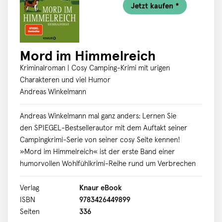
Jetzt kaufen *
Mord im Himmelreich
Kriminalroman | Cosy Camping-Krimi mit urigen
Charakteren und viel Humor
Andreas Winkelmann
Andreas Winkelmann mal ganz anders: Lernen Sie
den SPIEGEL-Bestsellerautor mit dem Auftakt seiner
Campingkrimi-Serie von seiner cosy Seite kennen!
»Mord im Himmelreich« ist der erste Band einer
humorvollen Wohlfühlkrimi-Reihe rund um Verbrechen
auf dem schönen Campingplatz Himmelreich. Es
ermitteln der passionierte Camper und Hobby-Tatort-
Verlag
Knaur eBook
Kommissar Björn Kupernikus und die bezaubernde
ISBN
9783426449899
Künstlerin Annabelle Schäfer. Cosy Krimi mit tollem
Seiten
336